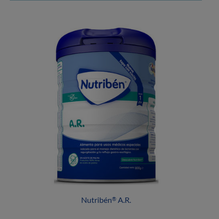
Nutribén
A.R.
®