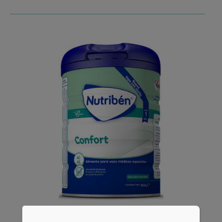
Nutribén
Confort
®