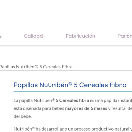
s
Calidad
Fabricación
Partn
Papillas Nutribén® 5 Cereales Fibra
®
Papillas Nutribén
5 Cereales Fibra
La papilla Nutribén
5 Cereales fibra
es una papilla insta
®
está diseñada para bebés
mayores de 6 meses
y resulta id
del bebé.
Nutribén
ha desarrollado un proceso productivo natural 
®