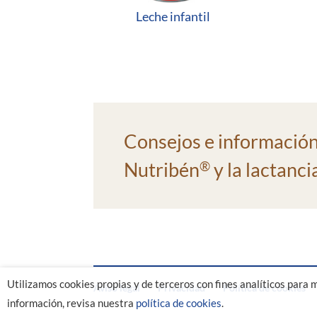
Leche infantil
Consejos e informació
Nutribén
y la lactanc
®
Utilizamos cookies propias y de terceros con fines analíticos para 
Aviso legal
Privacidad
Política de cookies
información, revisa nuestra
política de cookies
.