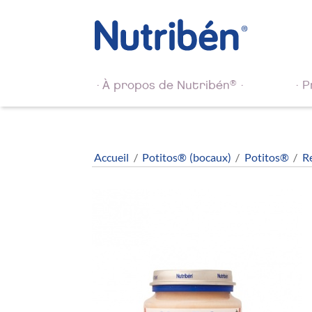
®
À propos de Nutribén
P
Accueil
/
Potitos® (bocaux)
/
Potitos®
/
Re