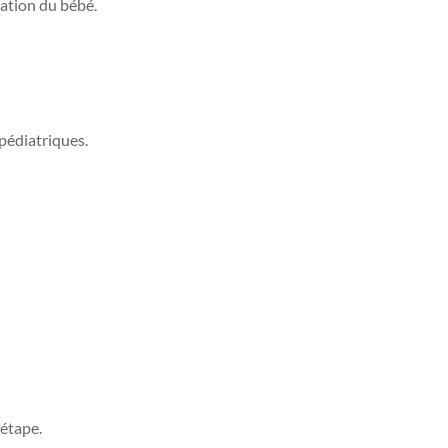
tation du bébé.
édiatriques.
étape.