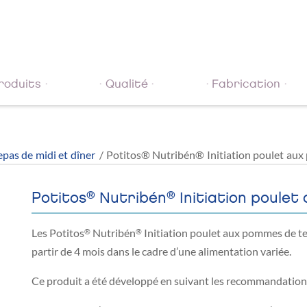
roduits
Qualité
Fabrication
pas de midi et dîner
/ Potitos® Nutribén® Initiation poulet aux
®
®
Potitos
Nutribén
Initiation poule
Les Potitos
Nutribén
Initiation poulet aux pommes de te
®
®
partir de 4 mois dans le cadre d’une alimentation variée.
Ce produit a été développé en suivant les recommandati